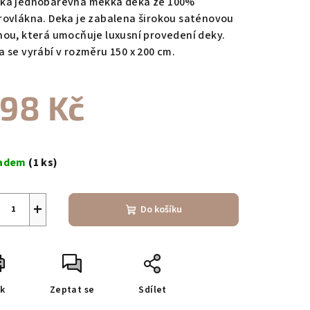
ká jednobarevná měkká deka ze 100%
rovlákna. Deka je zabalena širokou saténovou
hou, která umocňuje luxusní provedení deky.
a se vyrábí v rozměru 150 x 200 cm.
zdiček.
98 Kč
ná
a:
ladem
(1 ks)
+
Do košíku
sk
Zeptat se
Sdílet