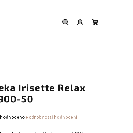
Hledat
Přihlášení
Nákupní
košík
eka Irisette Relax
900-50
měrné
hodnoceno
Podrobnosti hodnocení
nocení
duktu