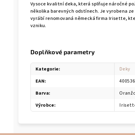
Vysoce kvalitní deka, která splňuje náročné p
několika barevných odstínech. Je vyrobena ze
vyrábí renomovaná německá firma Irisette, kter
vzniku.
Doplňkové parametry
Kategorie
:
Deky
EAN
:
40053
Barva
:
Oranž
Výrobce
:
Irisett