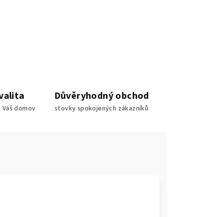
valita
Důvěryhodný obchod
o Váš domov
stovky spokojených zákazníků