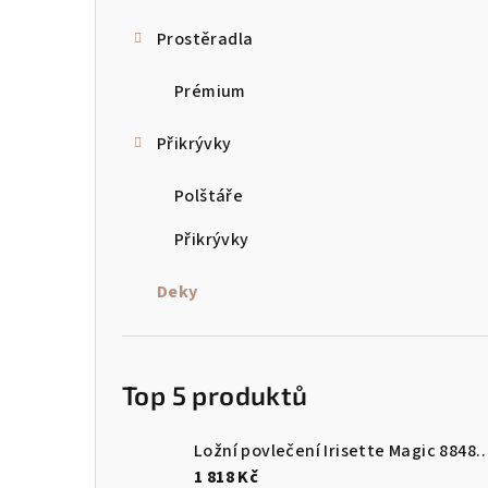
a
Prostěradla
n
Prémium
n
Přikrývky
í
p
Polštáře
a
Přikrývky
n
Deky
e
l
Top 5 produktů
Ložní povlečení Irisette Magi
1 818 Kč