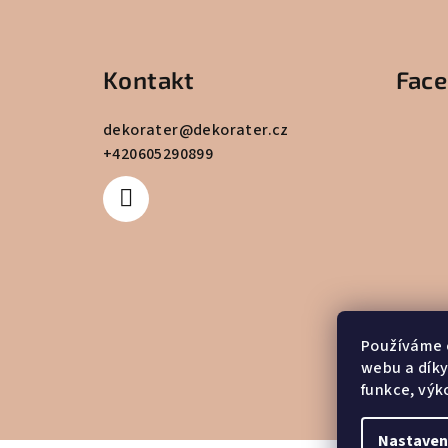
Z
á
Kontakt
Fac
p
a
dekorater
@
dekorater.cz
+420605290899
t
í
Používáme 
webu a díky
funkce, výk
Nastaven