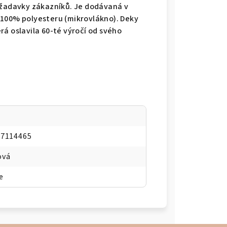
ožadavky zákazníků. Je dodávaná v
 100% polyesteru (mikrovlákno). Deky
á oslavila 60-té výročí od svého
67114465
ová
e