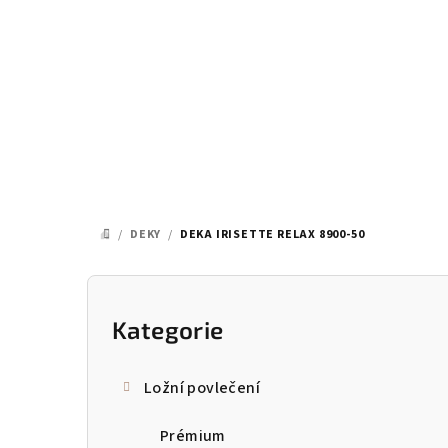
Přejít
na
obsah
/
DEKY
/
DEKA IRISETTE RELAX 8900-50
DOMŮ
P
o
Kategorie
Přeskočit
kategorie
s
Ložní povlečení
t
Prémium
r