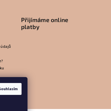
Přijímáme online
platby
 údajů
e?
vku
Souhlasím