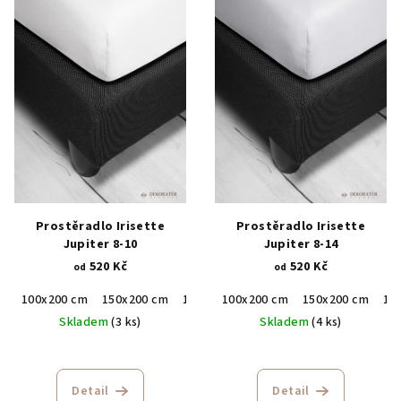
Prostěradlo Irisette
Prostěradlo Irisette
Jupiter 8-10
Jupiter 8-14
520 Kč
520 Kč
od
od
100x200 cm
150x200 cm
190x200 cm
100x200 cm
150x200 cm
19
Skladem
(3 ks)
Skladem
(4 ks)
Detail
Detail