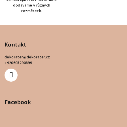
dodáváme v různých
rozměrech.
Z
á
p
Kontakt
a
dekorater
@
dekorater.cz
t
+420605290899
í
Facebook