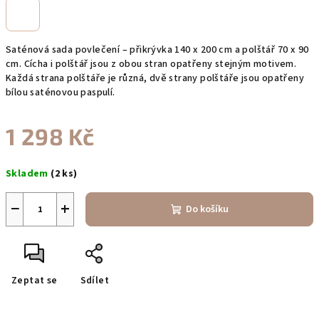
Saténová sada povlečení – přikrývka 140 x 200 cm a polštář 70 x 90
cm. Cícha i polštář jsou z obou stran opatřeny stejným motivem.
Každá strana polštáře je různá, dvě strany polštáře jsou opatřeny
bílou saténovou paspulí.
1 298 Kč
Měrná
Skladem
(2 ks)
cena:
−
+
Do košíku
Zeptat se
Sdílet