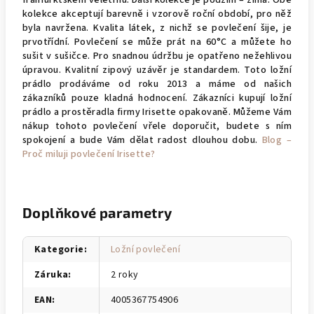
franfurktském veletrhu. Další kolekce je podzim – zima. Obě
kolekce akceptují barevně i vzorově roční období, pro něž
byla navržena. Kvalita látek, z nichž se povlečení šije, je
prvotřídní. Povlečení se může prát na 60°C a můžete ho
sušit v sušičce. Pro snadnou údržbu je opatřeno nežehlivou
úpravou. Kvalitní zipový uzávěr je standardem. Toto ložní
prádlo prodáváme od roku 2013 a máme od našich
zákazníků pouze kladná hodnocení. Zákazníci kupují ložní
prádlo a prostěradla firmy Irisette opakovaně. Můžeme Vám
nákup tohoto povlečení vřele doporučit, budete s ním
spokojení a bude Vám dělat radost dlouhou dobu.
Blog –
Proč miluji povlečení Irisette?
Doplňkové parametry
Kategorie
:
Ložní povlečení
Záruka
:
2 roky
EAN
:
4005367754906