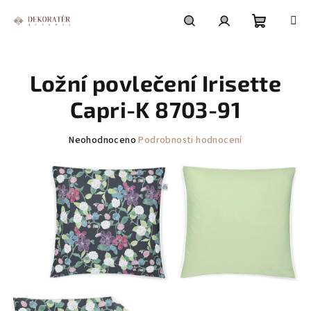
Přejít
na
obsah
Nákupní
Hledat
Přihlášení
Ložní povlečení Irisette
košík
Capri-K 8703-91
Průměrné
Neohodnoceno
Podrobnosti hodnocení
hodnocení
produktu
je
0,0
z
5
hvězdiček.