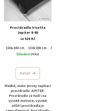
Prostěradlo Irisette
Jupiter 8-80
520 Kč
od
100x200 cm
150x200 cm
190x200 cm
Skladem
(4 ks)
Detail
Hladké, mako-jersey napínací
prostěradlo JUPITER.
Prostěradlo se hodí i na
vysoké matrace, vysoké
odšití prostěradla je
samozřejmostí. Prostěradlo