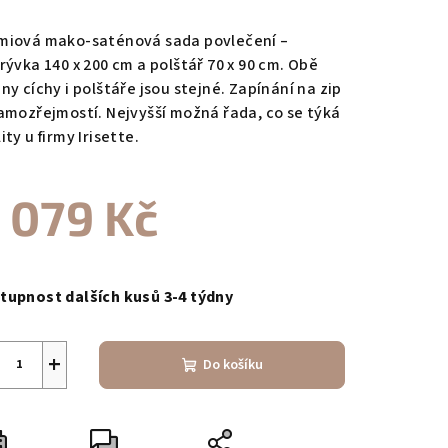
nocení
duktu
miová mako-saténová sada povlečení –
rývka 140 x 200 cm a polštář 70 x 90 cm. Obě
ny cíchy i polštáře jsou stejné. Zapínání na zip
samozřejmostí. Nejvyšší možná řada, co se týká
ity u firmy Irisette.
zdiček.
 079 Kč
ná
a:
tupnost dalších kusů 3-4 týdny
+
Do košíku