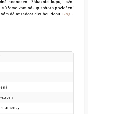
ná hodnocení. Zákazníci kupují ložní
ně. Můžeme Vám nákup tohoto povlečení
e Vám dělat radost dlouhou dobu.
Blog –
í
lená
-satén
Ornamenty