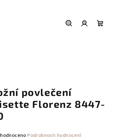
Hledat
Přihlášení
Nákupní
košík
ožní povlečení
risette Florenz 8447-
0
měrné
hodnoceno
Podrobnosti hodnocení