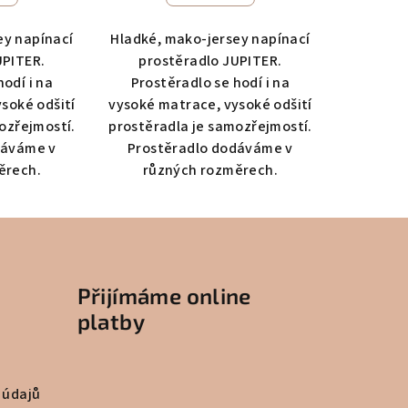
ey napínací
Hladké, mako-jersey napínací
UPITER.
prostěradlo JUPITER.
hodí i na
Prostěradlo se hodí i na
soké odšití
vysoké matrace, vysoké odšití
ozřejmostí.
prostěradla je samozřejmostí.
dáváme v
Prostěradlo dodáváme v
ěrech.
různých rozměrech.
Přijímáme online
platby
 údajů