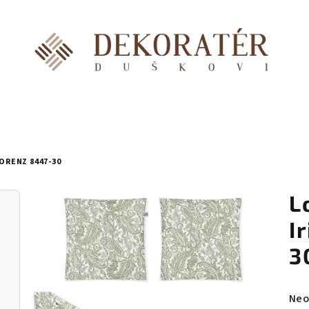
ORENZ 8447-30
L
I
3
Prů
Neo