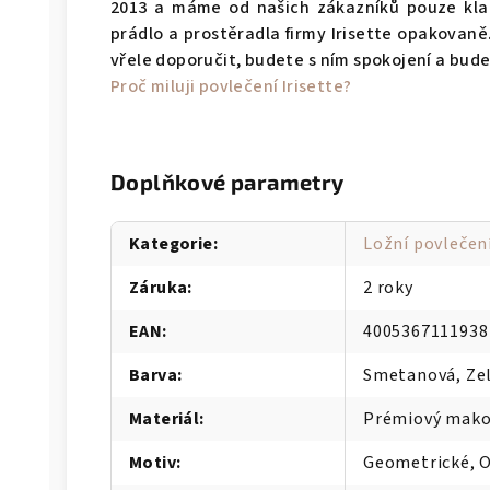
2013 a máme od našich zákazníků pouze klad
prádlo a prostěradla firmy Irisette opakova
vřele doporučit, budete s ním spokojení a bud
Proč miluji povlečení Irisette?
Doplňkové parametry
Kategorie
:
Ložní povlečen
Záruka
:
2 roky
EAN
:
4005367111938
Barva
:
Smetanová, Ze
Materiál
:
Prémiový mako
Motiv
:
Geometrické, 