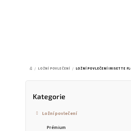
Přejít
na
obsah
/
LOŽNÍ POVLEČENÍ
/
LOŽNÍ POVLEČENÍ IRISETTE FL
DOMŮ
P
o
Kategorie
Přeskočit
kategorie
s
Ložní povlečení
t
Prémium
r