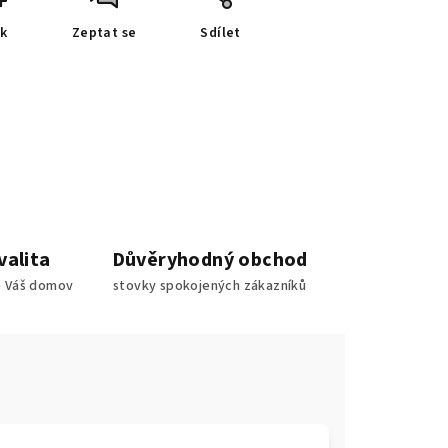
sk
Zeptat se
Sdílet
valita
Důvěryhodný obchod
o Váš domov
stovky spokojených zákazníků