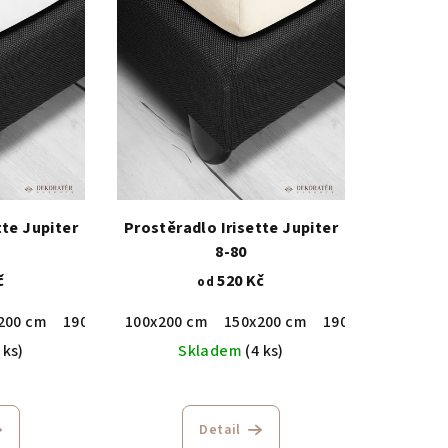
tte Jupiter
Prostěradlo Irisette Jupiter
8-80
č
520 Kč
od
200 cm
190x200 cm
100x200 cm
150x200 cm
190x200 cm
 ks)
Skladem
(4 ks)
Detail