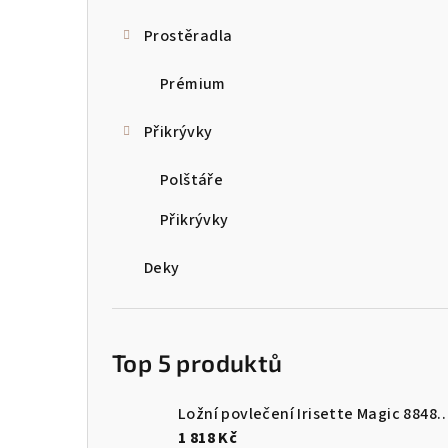
a
Prostěradla
n
Prémium
n
Přikrývky
í
p
Polštáře
a
Přikrývky
n
Deky
e
l
Top 5 produktů
Ložní povlečení Irisette Magi
1 818 Kč