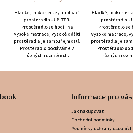
Hladké, mako-jersey napínací
Hladké, mako-jers
prostěradlo JUPITER.
prostěradlo J
Prostěradlo se hodí i na
Prostěradlo se 
vysoké matrace, vysoké odšití
vysoké matrace, vy
prostěradla je samozřejmostí.
prostěradla je sam
Prostěradlo dodáváme v
Prostěradlo do
různých rozměrech.
různých rozm
ebook
Informace pro vás
Jak nakupovat
Obchodní podmínky
Podmínky ochrany osobních