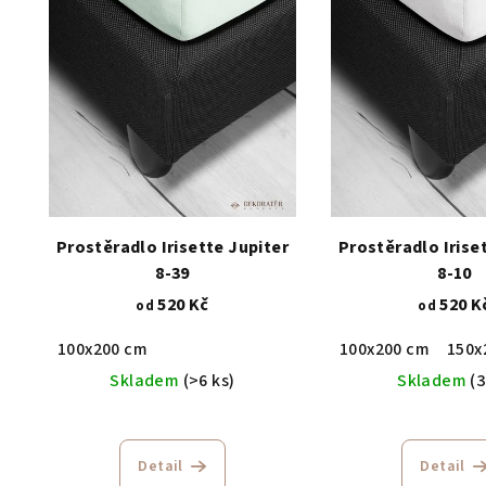
Prostěradlo Irisette Jupiter
Prostěradlo Irise
8-39
8-10
520 Kč
520 K
od
od
100x200 cm
100x200 cm
150x
Skladem
(>6 ks)
Skladem
(3
Detail
Detail