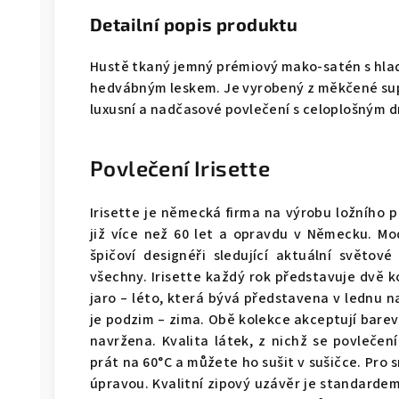
Detailní popis produktu
Hustě tkaný jemný prémiový mako-satén s hl
hedvábným leskem. Je vyrobený z měkčené sup
luxusní a nadčasové povlečení s celoplošným 
Povlečení Irisette
Irisette je německá firma na výrobu ložního p
již více než 60 let a opravdu v Německu. Mod
špičoví designéři sledující aktuální světov
všechny. Irisette každý rok představuje dvě k
jaro – léto, která bývá představena v lednu n
je podzim – zima. Obě kolekce akceptují barev
navržena. Kvalita látek, z nichž se povlečení
prát na 60°C a můžete ho sušit v sušičce. Pro
úpravou. Kvalitní zipový uzávěr je standarde