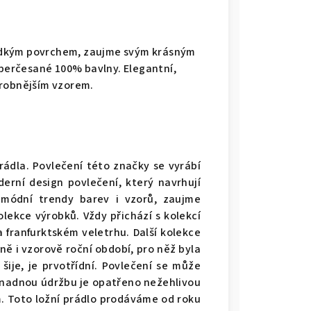
adkým povrchem, zaujme svým krásným
erčesané 100% bavlny. Elegantní,
drobnějším vzorem.
rádla. Povlečení této značky se vyrábí
erní design povlečení, který navrhují
é módní trendy barev i vzorů, zaujme
olekce výrobků. Vždy přichází s kolekcí
a franfurktském veletrhu. Další kolekce
ně i vzorově roční období, pro něž byla
 šije, je prvotřídní. Povlečení se může
 snadnou údržbu je opatřeno nežehlivou
m. Toto ložní prádlo prodáváme od roku