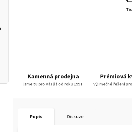
Ti
0
90
10
Kamenná prodejna
Prémiová k
jsme tu pro vás již od roku 1991
výjimečné řešení pr
Popis
Diskuze