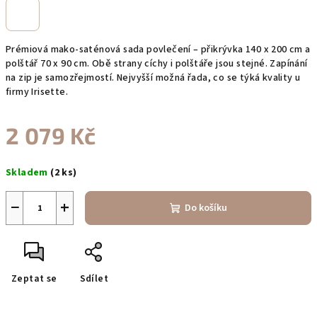
Prémiová mako-saténová sada povlečení – přikrývka 140 x 200 cm a
polštář 70 x 90 cm. Obě strany cíchy i polštáře jsou stejné. Zapínání
na zip je samozřejmostí. Nejvyšší možná řada, co se týká kvality u
firmy Irisette.
2 079 Kč
Měrná
Skladem
(2 ks)
cena:
−
+
Do košíku
Zeptat se
Sdílet