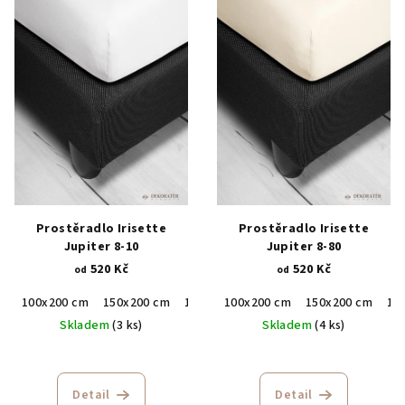
Prostěradlo Irisette
Prostěradlo Irisette
Jupiter 8-10
Jupiter 8-80
520 Kč
520 Kč
od
od
100x200 cm
150x200 cm
190x200 cm
100x200 cm
150x200 cm
19
Skladem
(3 ks)
Skladem
(4 ks)
Detail
Detail