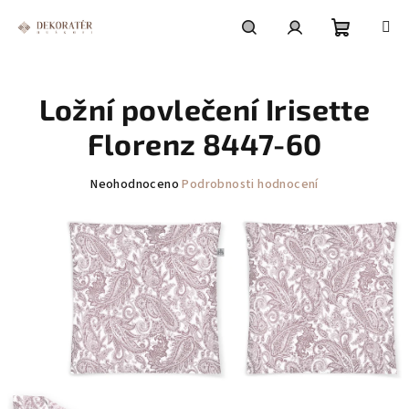
Přejít
na
obsah
Nákupní
Hledat
Přihlášení
Ložní povlečení Irisette
košík
Florenz 8447-60
Průměrné
Neohodnoceno
Podrobnosti hodnocení
hodnocení
produktu
je
0,0
z
5
hvězdiček.