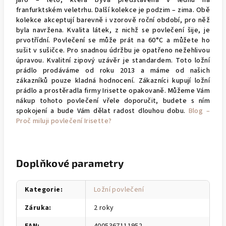
jaro – léto, která bývá představena v lednu na
franfurktském veletrhu. Další kolekce je podzim – zima. Obě
kolekce akceptují barevně i vzorově roční období, pro něž
byla navržena. Kvalita látek, z nichž se povlečení šije, je
prvotřídní. Povlečení se může prát na 60°C a můžete ho
sušit v sušičce. Pro snadnou údržbu je opatřeno nežehlivou
úpravou. Kvalitní zipový uzávěr je standardem. Toto ložní
prádlo prodáváme od roku 2013 a máme od našich
zákazníků pouze kladná hodnocení. Zákazníci kupují ložní
prádlo a prostěradla firmy Irisette opakovaně. Můžeme Vám
nákup tohoto povlečení vřele doporučit, budete s ním
spokojení a bude Vám dělat radost dlouhou dobu.
Blog –
Proč miluji povlečení Irisette?
Doplňkové parametry
Kategorie
:
Ložní povlečení
Záruka
:
2 roky