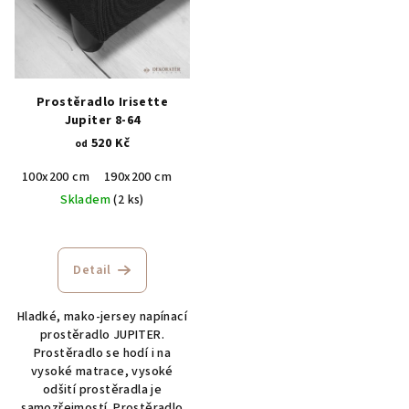
Prostěradlo Irisette
Jupiter 8-64
520 Kč
od
100x200 cm
190x200 cm
Skladem
(2 ks)
Detail
Hladké, mako-jersey napínací
prostěradlo JUPITER.
Prostěradlo se hodí i na
vysoké matrace, vysoké
odšití prostěradla je
samozřejmostí. Prostěradlo