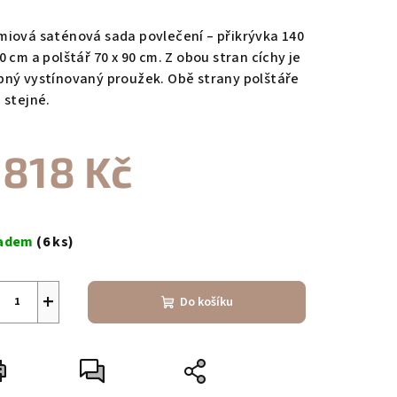
nocení
duktu
miová saténová sada povlečení – přikrývka 140
0 cm a polštář 70 x 90 cm. Z obou stran cíchy je
bný vystínovaný proužek. Obě strany polštáře
 stejné.
zdiček.
 818 Kč
ná
a:
ladem
(6 ks)
+
Do košíku