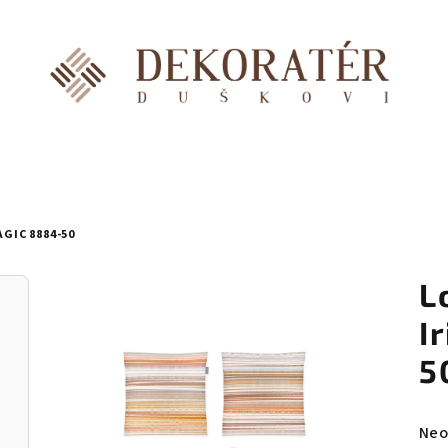
GIC 8884-50
L
I
5
Prů
Neo