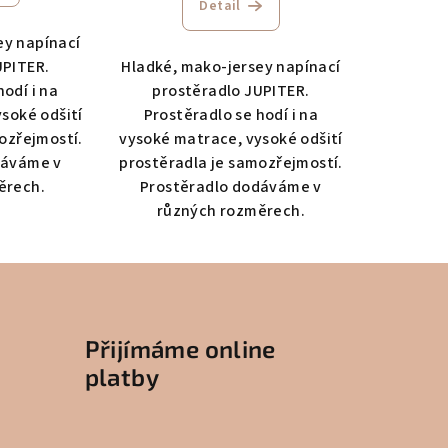
Detail
ey napínací
UPITER.
Hladké, mako-jersey napínací
hodí i na
prostěradlo JUPITER.
soké odšití
Prostěradlo se hodí i na
ozřejmostí.
vysoké matrace, vysoké odšití
dáváme v
prostěradla je samozřejmostí.
ěrech.
Prostěradlo dodáváme v
různých rozměrech.
Přijímáme online
platby