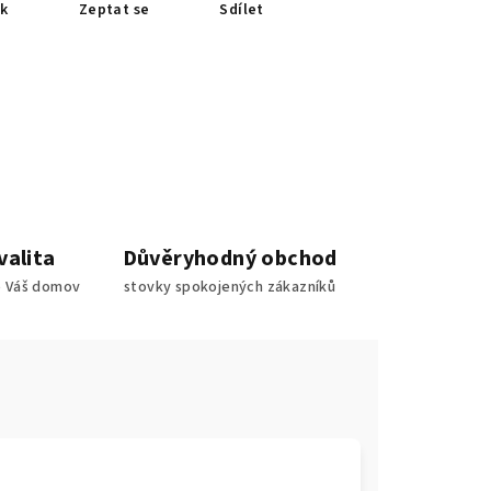
sk
Zeptat se
Sdílet
valita
Důvěryhodný obchod
o Váš domov
stovky spokojených zákazníků