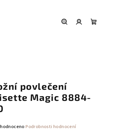
Hledat
Přihlášení
Nákupní
košík
ožní povlečení
risette Magic 8884-
0
měrné
hodnoceno
Podrobnosti hodnocení