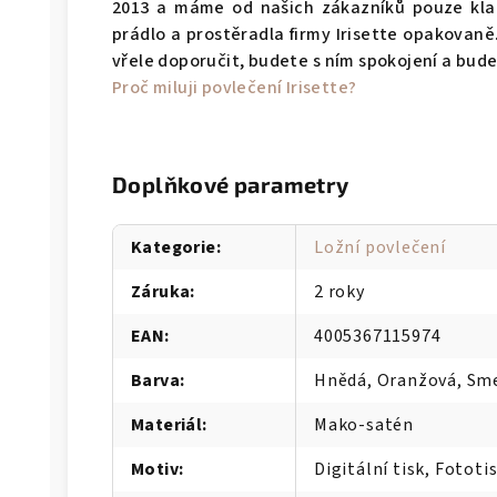
2013 a máme od našich zákazníků pouze klad
prádlo a prostěradla firmy Irisette opakova
vřele doporučit, budete s ním spokojení a bud
Proč miluji povlečení Irisette?
Doplňkové parametry
Kategorie
:
Ložní povlečení
Záruka
:
2 roky
EAN
:
4005367115974
Barva
:
Hnědá, Oranžová, Sm
Materiál
:
Mako-satén
Motiv
:
Digitální tisk, Fototi