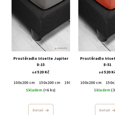
Prostěradlo Irisette Jupiter
Prostěradlo Irise
8-15
8-51
520 Kč
520 K
od
od
100x200 cm
150x200 cm
190x200 cm
100x200 cm
150x
Skladem
(>6 ks)
Skladem
(3
Detail
Detail