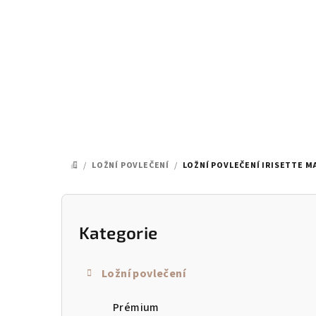
Přejít
na
obsah
/
LOŽNÍ POVLEČENÍ
/
LOŽNÍ POVLEČENÍ IRISETTE MA
DOMŮ
P
o
Kategorie
Přeskočit
kategorie
s
Ložní povlečení
t
Prémium
r