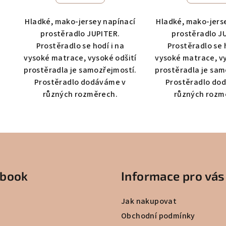
Hladké, mako-jersey napínací
Hladké, mako-jers
prostěradlo JUPITER.
prostěradlo J
Prostěradlo se hodí i na
Prostěradlo se 
vysoké matrace, vysoké odšití
vysoké matrace, vy
prostěradla je samozřejmostí.
prostěradla je sam
Prostěradlo dodáváme v
Prostěradlo do
různých rozměrech.
různých rozm
ebook
Informace pro vás
Jak nakupovat
Obchodní podmínky