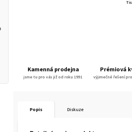
Ti
0
90
10
Kamenná prodejna
Prémiová k
jsme tu pro vás již od roku 1991
výjimečné řešení pr
Popis
Diskuze