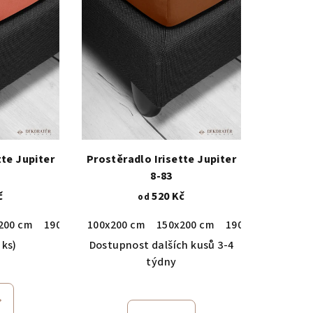
tte Jupiter
Prostěradlo Irisette Jupiter
8-83
č
520 Kč
od
200 cm
190x200 cm
100x200 cm
150x200 cm
190x200 cm
 ks)
Dostupnost dalších kusů 3-4
týdny