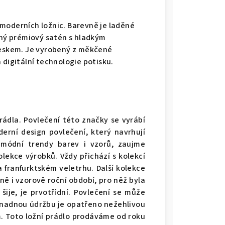
moderních ložnic. Barevně je laděné
ný prémiový satén s hladkým
eskem. Je vyrobený z měkčené
 digitální technologie potisku.
rádla. Povlečení této značky se vyrábí
erní design povlečení, který navrhují
é módní trendy barev i vzorů, zaujme
olekce výrobků. Vždy přichází s kolekcí
a franfurktském veletrhu. Další kolekce
ně i vzorově roční období, pro něž byla
 šije, je prvotřídní. Povlečení se může
 snadnou údržbu je opatřeno nežehlivou
m. Toto ložní prádlo prodáváme od roku