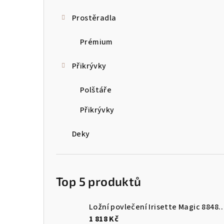
a
Prostěradla
n
Prémium
n
Přikrývky
í
p
Polštáře
a
Přikrývky
n
Deky
e
l
Top 5 produktů
Ložní povlečení Irisette Magi
1 818 Kč