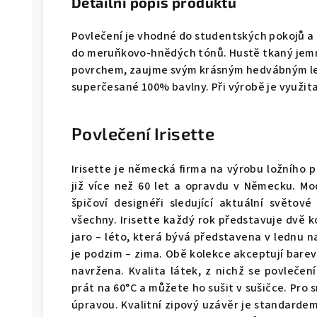
Detailní popis produktu
Povlečení je vhodné do studentských pokojů a 
do meruňkovo-hnědých tónů. Hustě tkaný jem
povrchem, zaujme svým krásným hedvábným l
superčesané 100% bavlny. Při výrobě je využita
Povlečení Irisette
Irisette je německá firma na výrobu ložního p
již více než 60 let a opravdu v Německu. Mod
špičoví designéři sledující aktuální světov
všechny. Irisette každý rok představuje dvě k
jaro – léto, která bývá představena v lednu n
je podzim – zima. Obě kolekce akceptují barev
navržena. Kvalita látek, z nichž se povlečení
prát na 60°C a můžete ho sušit v sušičce. Pro
úpravou. Kvalitní zipový uzávěr je standarde