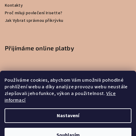
Kontakty
Proč miluji povlečení Irisette?
Jak Vybrat správnou přikrývku
Přijímáme online platby
Používáme cookies, abychom Vám umožnili pohodlné
prohlížení webu a díky analýze provozu webu neustále
zlepšovali jeho funkce, výkon a použitelnost.
Více
informací
Nastavení
Copyright 2026
Dekoratér
. Všechna práva vyhrazena.
Souhlasím