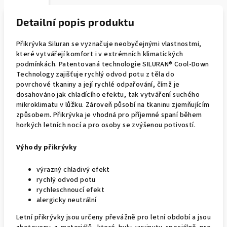
Detailní popis produktu
Přikrývka Siluran se vyznačuje neobyčejnými vlastnostmi,
které vytvářejí komfort i v extrémních klimatických
podmínkách. Patentovaná technologie SILURAN® Cool-Down
Technology zajišťuje rychlý odvod potu z těla do
povrchové tkaniny a její rychlé odpařování, čímž je
dosahováno jak chladícího efektu, tak vytváření suchého
mikroklimatu v lůžku. Zároveň působí na tkaninu zjemňujícím
způsobem. Přikrývka je vhodná pro příjemné spaní během
horkých letních nocí a pro osoby se zvýšenou potivostí.
Výhody přikrývky
výrazný chladivý efekt
rychlý odvod potu
rychleschnoucí efekt
alergicky neutrální
Letní přikrývky jsou určeny převážně pro letní období a jsou