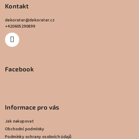
p
Kontakt
a
dekorater
@
dekorater.cz
t
+420605290899
í
Facebook
Informace pro vás
Jak nakupovat
Obchodní podmínky
Podmínky ochrany osobních údajů