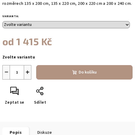
rozměrech 135 x 200 cm, 135 x 220 cm, 200 x 220 cm a 200 x 240 cm.
VARIANTA:
od
1 415 Kč
Měrná
Zvolte variantu
cena:
−
+
Do košíku
Zeptat se
Sdílet
Popis
Diskuze