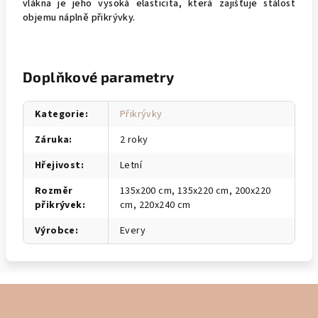
vlákna je jeho vysoká elasticita, která zajišťuje stálost
objemu náplně přikrývky.
Doplňkové parametry
Kategorie
:
Přikrývky
Záruka
:
2 roky
Hřejivost
:
Letní
Rozměr
135x200 cm, 135x220 cm, 200x220
přikrývek
:
cm, 220x240 cm
Výrobce
:
Every
Z
á