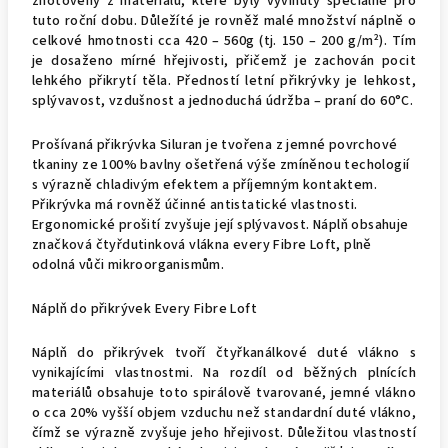
zhotoveny z materiálů, které byly vyvinuty speciálně pro
tuto roční dobu. Důležíté je rovněž malé množství náplně o
celkové hmotnosti cca 420 – 560g (tj. 150 – 200 g/m²). Tím
je dosaženo mírné hřejivosti, přičemž je zachován pocit
lehkého přikrytí těla. Předností letní přikrývky je lehkost,
splývavost, vzdušnost a jednoduchá údržba – praní do 60°C.
Prošívaná přikrývka Siluran je tvořena z jemné povrchové
tkaniny ze 100% bavlny ošetřená výše zmíněnou techologií
s výrazně chladivým efektem a příjemným kontaktem.
Přikrývka má rovněž účinné antistatické vlastnosti.
Ergonomické prošití zvyšuje její splývavost. Náplň obsahuje
značková čtyřdutinková vlákna every Fibre Loft, plně
odolná vůči mikroorganismům.
Náplň do přikrývek Every Fibre Loft
Náplň do přikrývek tvoří čtyřkanálkové duté vlákno s
vynikajícími vlastnostmi. Na rozdíl od běžných plnících
materiálů obsahuje toto spirálově tvarované, jemné vlákno
o cca 20% vyšší objem vzduchu než standardní duté vlákno,
čímž se výrazně zvyšuje jeho hřejivost. Důležitou vlastností