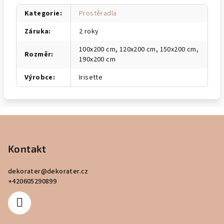
Kategorie
:
Prostěradla
Záruka
:
2 roky
100x200 cm, 120x200 cm, 150x200 cm,
Rozměr
:
190x200 cm
Výrobce
:
Irisette
Z
á
p
Kontakt
a
dekorater
@
dekorater.cz
t
+420605290899
í