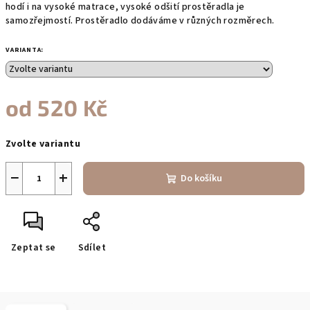
hodí i na vysoké matrace, vysoké odšití prostěradla je
samozřejmostí. Prostěradlo dodáváme v různých rozměrech.
VARIANTA:
od
520 Kč
Měrná
Zvolte variantu
cena:
−
+
Do košíku
Zeptat se
Sdílet