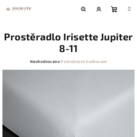
Přejít
na
obsah
Nákupní
Hledat
Přihlášení
Prostěradlo Irisette Jupiter
košík
8-11
Průměrné
Neohodnoceno
Podrobnosti hodnocení
hodnocení
produktu
je
0,0
z
5
hvězdiček.