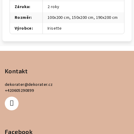
Záruka
:
2 roky
Rozměr
:
100x200 cm, 150x200 cm, 190x200 cm
Výrobce
:
Irisette
Z
á
p
Kontakt
a
dekorater
@
dekorater.cz
t
+420605290899
í
Facebook