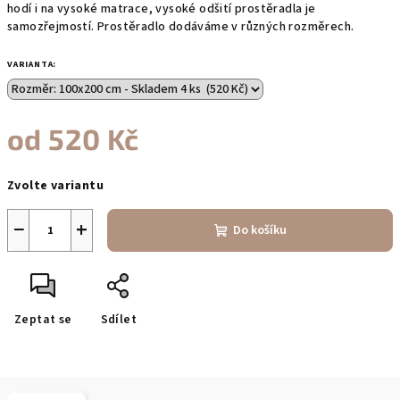
hodí i na vysoké matrace, vysoké odšití prostěradla je
samozřejmostí. Prostěradlo dodáváme v různých rozměrech.
VARIANTA:
od
520 Kč
Měrná
Zvolte variantu
cena:
−
+
Do košíku
Zeptat se
Sdílet