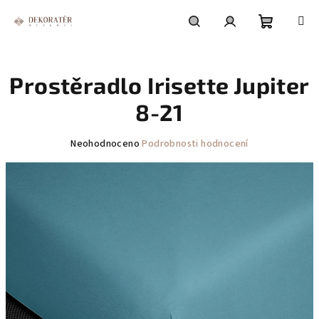
Přejít
na
obsah
Nákupní
Hledat
Přihlášení
Prostěradlo Irisette Jupiter
košík
8-21
Průměrné
Neohodnoceno
Podrobnosti hodnocení
hodnocení
produktu
je
0,0
z
5
hvězdiček.