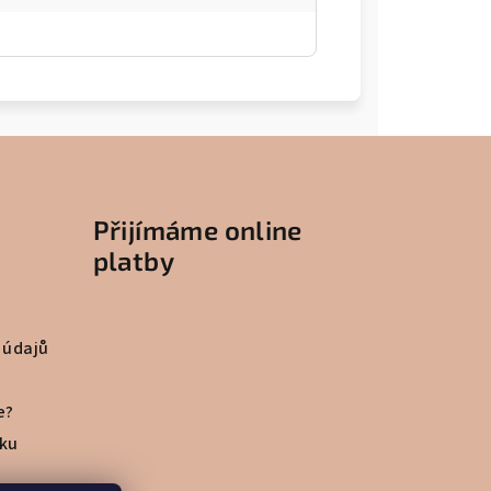
Přijímáme online
platby
 údajů
e?
vku