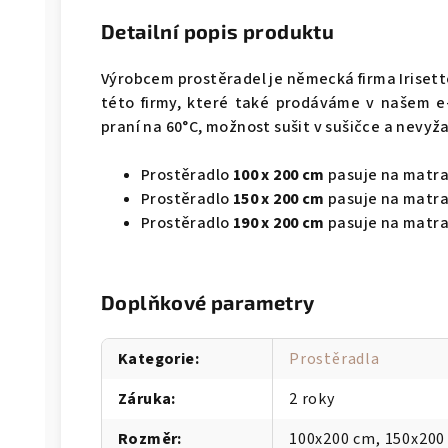
Detailní popis produktu
Výrobcem prostěradel je německá firma Irisett
této firmy, které také prodáváme v našem e
praní na 60°C, možnost sušit v sušičce a nevyž
Prostěradlo
100 x 200 cm
pasuje na matrac
Prostěradlo
150 x 200 cm
pasuje na matrac
Prostěradlo
190 x 200 cm
pasuje na matrac
Doplňkové parametry
Kategorie
:
Prostěradla
Záruka
:
2 roky
Rozměr
:
100x200 cm, 150x200