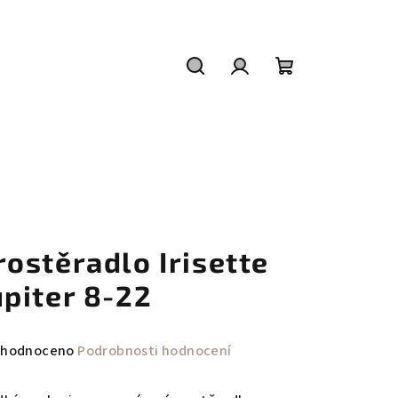
Hledat
Přihlášení
Nákupní
košík
rostěradlo Irisette
upiter 8-22
měrné
hodnoceno
Podrobnosti hodnocení
nocení
duktu