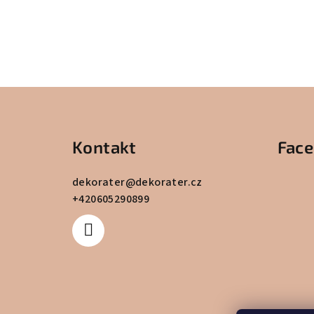
Z
á
Kontakt
Fac
p
a
dekorater
@
dekorater.cz
+420605290899
t
í