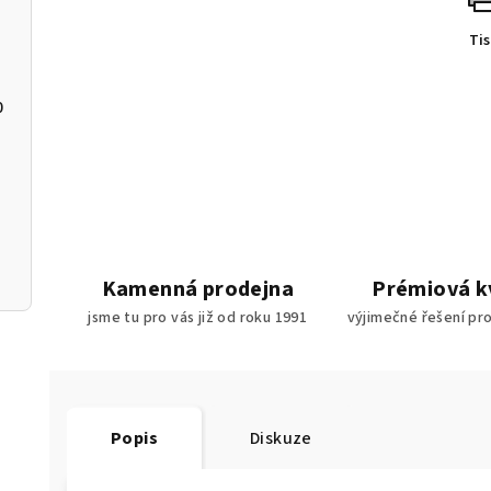
Ti
0
90
10
Kamenná prodejna
Prémiová k
jsme tu pro vás již od roku 1991
výjimečné řešení pr
Popis
Diskuze