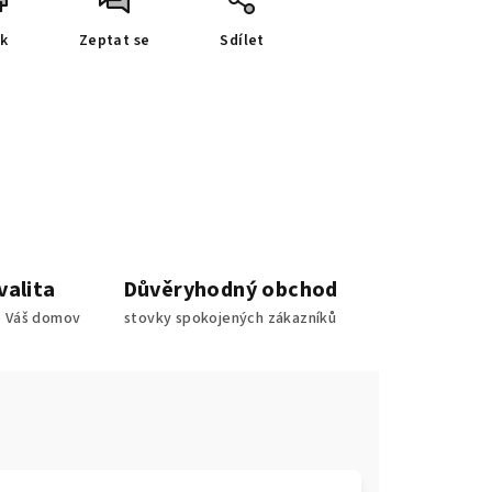
sk
Zeptat se
Sdílet
valita
Důvěryhodný obchod
o Váš domov
stovky spokojených zákazníků