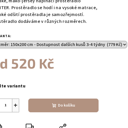
dké, mako-jersey napínací prostěradlo
ITER. Prostěradlo se hodí i na vysoké matrace,
oké odšití prostěradla je samozřejmostí.
stěradlo dodáváme v různých rozměrech.
zdiček.
IANTA:
od
520 Kč
ná
a:
lte variantu
+
Do košíku