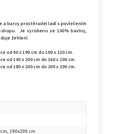
e a barvy prostěradel ladí s povlečením
-shopu. Je vyrobeno ze 100% bavlny,
aduje žehlení.
e od 90 x 190 cm do 100 x 220 cm.
e od 140 x 200 cm do 160 x 200 cm.
e od 180 x 200 cm do 200 x 200 cm.
 cm, 190x200 cm