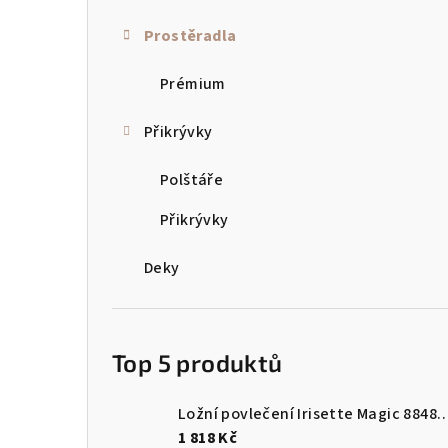
a
Prostěradla
n
Prémium
n
Přikrývky
í
p
Polštáře
a
Přikrývky
n
Deky
e
l
Top 5 produktů
Ložní povlečení Irisette Magi
1 818 Kč