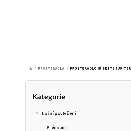
Přejít
na
obsah
/
PROSTĚRADLA
/
PROSTĚRADLO IRISETTE JUPITER 
DOMŮ
P
o
Kategorie
Přeskočit
kategorie
s
Ložní povlečení
t
Prémium
r