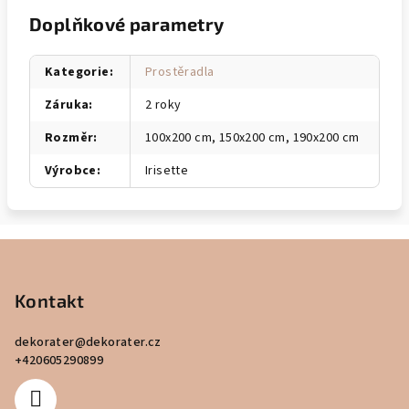
Doplňkové parametry
Kategorie
:
Prostěradla
Záruka
:
2 roky
Rozměr
:
100x200 cm, 150x200 cm, 190x200 cm
Výrobce
:
Irisette
Z
á
p
Kontakt
a
dekorater
@
dekorater.cz
t
+420605290899
í