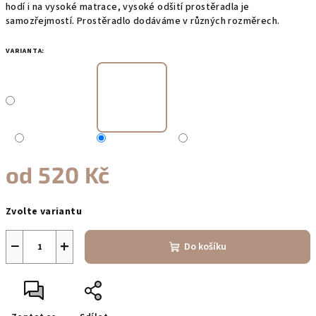
hodí i na vysoké matrace, vysoké odšití prostěradla je
samozřejmostí. Prostěradlo dodáváme v různých rozměrech.
VARIANTA:
od
520 Kč
Měrná
Zvolte variantu
cena:
−
+
Do košíku