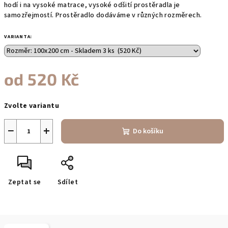
hodí i na vysoké matrace, vysoké odšití prostěradla je
samozřejmostí. Prostěradlo dodáváme v různých rozměrech.
VARIANTA:
od
520 Kč
Měrná
Zvolte variantu
cena:
−
+
Do košíku
Zeptat se
Sdílet