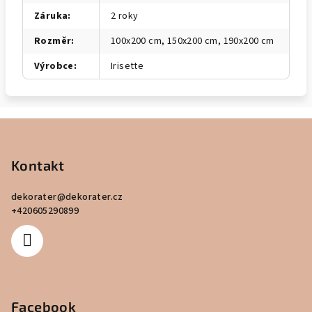
Záruka
:
2 roky
Rozměr
:
100x200 cm, 150x200 cm, 190x200 cm
Výrobce
:
Irisette
Z
á
p
Kontakt
a
dekorater
@
dekorater.cz
t
+420605290899
í
Facebook