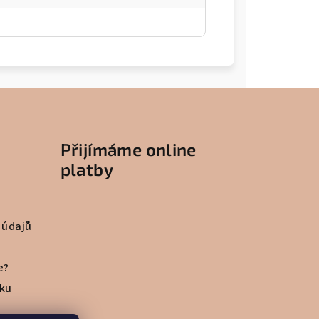
Přijímáme online
platby
 údajů
e?
vku