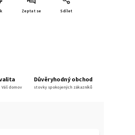
sk
Zeptat se
Sdílet
valita
Důvěryhodný obchod
o Váš domov
stovky spokojených zákazníků