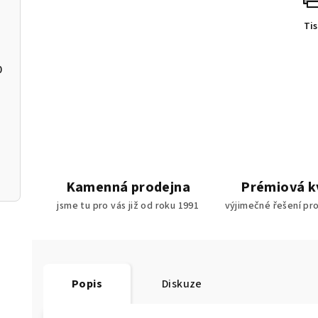
Ti
0
90
10
Kamenná prodejna
Prémiová k
jsme tu pro vás již od roku 1991
výjimečné řešení pr
Popis
Diskuze