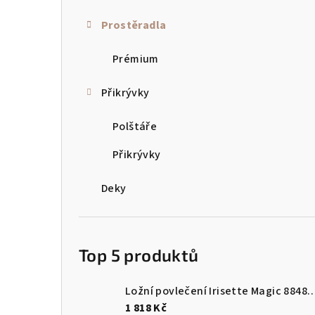
a
Prostěradla
n
Prémium
n
Přikrývky
í
p
Polštáře
a
Přikrývky
n
Deky
e
l
Top 5 produktů
Ložní povlečení Irisette Magi
1 818 Kč