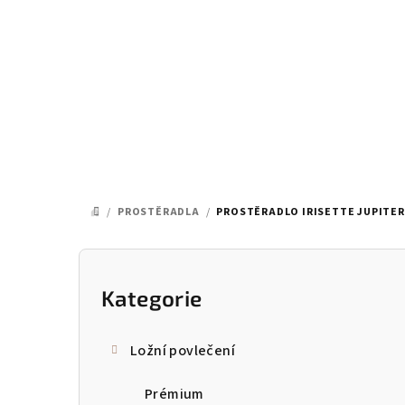
Přejít
na
obsah
/
PROSTĚRADLA
/
PROSTĚRADLO IRISETTE JUPITER 
DOMŮ
P
o
Kategorie
Přeskočit
kategorie
s
Ložní povlečení
t
Prémium
r