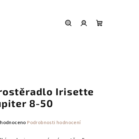
Hledat
Přihlášení
Nákupní
košík
rostěradlo Irisette
upiter 8-50
měrné
hodnoceno
Podrobnosti hodnocení
nocení
duktu