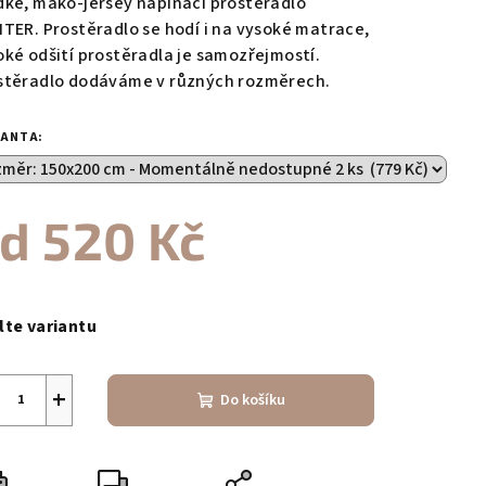
dké, mako-jersey napínací prostěradlo
ITER. Prostěradlo se hodí i na vysoké matrace,
oké odšití prostěradla je samozřejmostí.
stěradlo dodáváme v různých rozměrech.
zdiček.
IANTA:
od
520 Kč
ná
a:
lte variantu
+
Do košíku