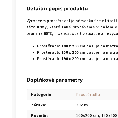
Detailní popis produktu
Výrobcem prostěradel je německá firma Irisett
této firmy, které také prodáváme v našem e
praní na 60°C, možnost sušit v sušičce a nevyž
Prostěradlo
100 x 200 cm
pasuje na matrac
Prostěradlo
150 x 200 cm
pasuje na matrac
Prostěradlo
190 x 200 cm
pasuje na matrac
Doplňkové parametry
Kategorie
:
Prostěradla
Záruka
:
2 roky
Rozměr
:
100x200 cm, 150x200