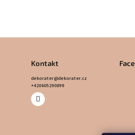
Z
á
Kontakt
Fac
p
a
dekorater
@
dekorater.cz
+420605290899
t
í