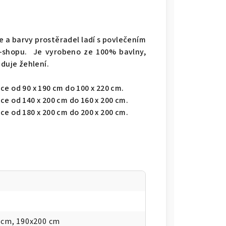
e a barvy prostěradel ladí s povlečením
-shopu. Je vyrobeno ze 100% bavlny,
aduje žehlení.
e od 90 x 190 cm do 100 x 220 cm.
e od 140 x 200 cm do 160 x 200 cm.
e od 180 x 200 cm do 200 x 200 cm.
 cm, 190x200 cm