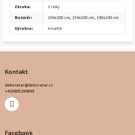
Záruka
:
2 roky
Rozměr
:
100x200 cm, 150x200 cm, 190x200 cm
Výrobce
:
Irisette
Z
á
p
Kontakt
a
dekorater
@
dekorater.cz
t
+420605290899
í
Facebook