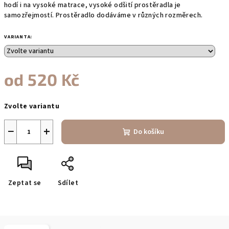
hodí i na vysoké matrace, vysoké odšití prostěradla je
samozřejmostí. Prostěradlo dodáváme v různých rozměrech.
VARIANTA:
od
520 Kč
Měrná
Zvolte variantu
cena:
−
+
Do košíku
Zeptat se
Sdílet