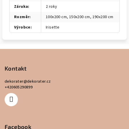
Záruka
:
2 roky
Rozměr
:
100x200 cm, 150x200 cm, 190x200 cm
Výrobce
:
Irisette
Z
á
p
Kontakt
a
dekorater
@
dekorater.cz
t
+420605290899
í
Facebook