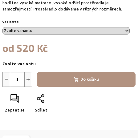
hodí i na vysoké matrace, vysoké odšití prostěradla je
samozřejmostí. Prostěradlo dodáváme v různých rozměrech.
VARIANTA:
od
520 Kč
Měrná
Zvolte variantu
cena:
−
+
Do košíku
Zeptat se
Sdílet