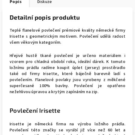
Popis
Diskuze
Detailní popis produktu
Teplé flanelové povlečení prémiové kvality německé firmy
Irisette s geometrickým motivem. Povlečení udělá radost
všem věkovým kategoriím.
Hřejivé hustě tkané povlečení je určeno materiálem i
vzorem pro chladná období roku, ideální dárek. K tomuto
ložnímu prádlu radíme koupit úplet (jersey) prostěradlo
také od firmy Irisette, které báječně barevně ladí s
povlečením. Flanelové povlaky jsou vyrobeny z měkčené
superčesané 100% bavlny. Povlečení je opatřeno
nežehlivou úpravou a krytým zapínáním na zip.
Povlečení Irisette
Irisette je německá firma na výrobu ložního prádla.
Povlečení této značky se vyrábí již více než 60 let a