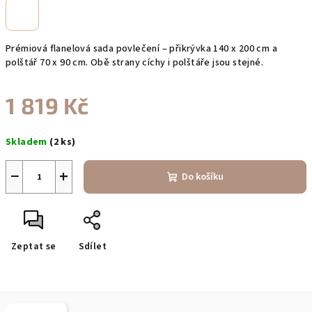
Prémiová flanelová sada povlečení – přikrývka 140 x 200 cm a
polštář 70 x 90 cm. Obě strany cíchy i polštáře jsou stejné.
1 819 Kč
Měrná
Skladem
(2 ks)
cena:
−
+
Do košíku
Zeptat se
Sdílet