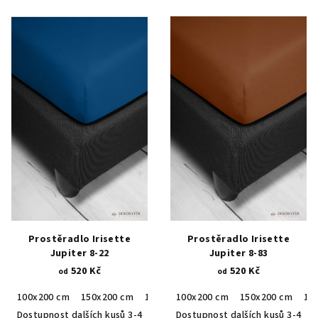
Prostěradlo Irisette
Prostěradlo Irisette
Jupiter 8-22
Jupiter 8-83
520 Kč
520 Kč
od
od
100x200 cm
150x200 cm
190x200 cm
100x200 cm
150x200 cm
19
Dostupnost dalších kusů 3-4
Dostupnost dalších kusů 3-4