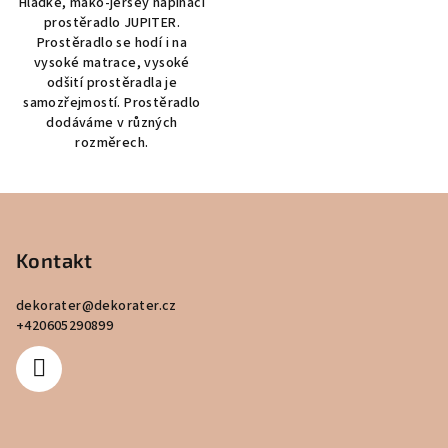
Hladké, mako-jersey napínací
prostěradlo JUPITER.
Prostěradlo se hodí i na
vysoké matrace, vysoké
odšití prostěradla je
samozřejmostí. Prostěradlo
dodáváme v různých
rozměrech.
Z
á
p
Kontakt
a
dekorater
@
dekorater.cz
t
+420605290899
í