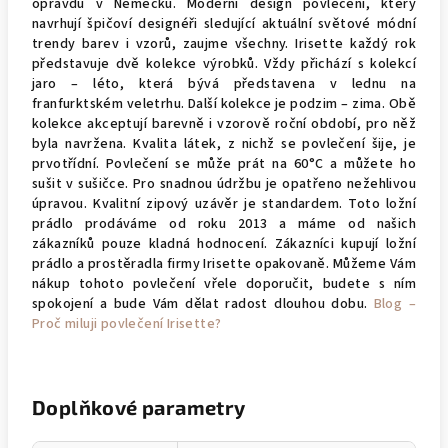
opravdu v Německu. Moderní design povlečení, který
navrhují špičoví designéři sledující aktuální světové módní
trendy barev i vzorů, zaujme všechny. Irisette každý rok
představuje dvě kolekce výrobků. Vždy přichází s kolekcí
jaro – léto, která bývá představena v lednu na
franfurktském veletrhu. Další kolekce je podzim – zima. Obě
kolekce akceptují barevně i vzorově roční období, pro něž
byla navržena. Kvalita látek, z nichž se povlečení šije, je
prvotřídní. Povlečení se může prát na 60°C a můžete ho
sušit v sušičce. Pro snadnou údržbu je opatřeno nežehlivou
úpravou. Kvalitní zipový uzávěr je standardem. Toto ložní
prádlo prodáváme od roku 2013 a máme od našich
zákazníků pouze kladná hodnocení. Zákazníci kupují ložní
prádlo a prostěradla firmy Irisette opakovaně. Můžeme Vám
nákup tohoto povlečení vřele doporučit, budete s ním
spokojení a bude Vám dělat radost dlouhou dobu.
Blog –
Proč miluji povlečení Irisette?
Doplňkové parametry