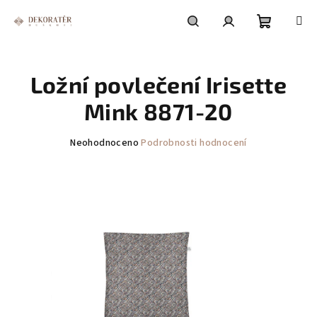
Přejít
na
obsah
Nákupní
Hledat
Přihlášení
Ložní povlečení Irisette
košík
Mink 8871-20
Průměrné
Neohodnoceno
Podrobnosti hodnocení
hodnocení
produktu
je
0,0
z
5
hvězdiček.